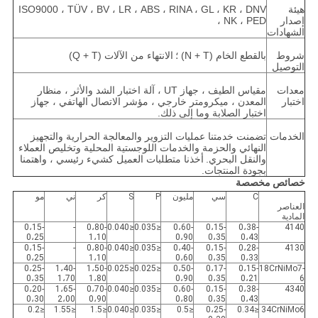
هيئة
ISO9000 ، TÜV ، BV ، LR ، ABS ، RINA ، GL ، KR ، DNV
إصدار
، NK ، PED
الشهادات
شروط
بالقطع الخام (N + T) ؛
الانتهاء من الآلات (Q + T)
التوصيل
معدات
مقياس الطيف ، جهاز UT ، آلة اختبار الشد والأثر ، منظار
اختبار
المعدن ، ميكرومتر خارجي ، مؤشر الاتصال الهاتفي ، جهاز
اختبار الصلابة وما إلى ذلك.
الخدمات
تضمنت خدمتنا عمليات التزوير والمعالجة الحرارية والتجهيز
النهائي والحزمة والخدمات اللوجستية المحلية وتخليص العملاء
والنقل البحري.
أخذنا متطلبات العميل كشيء رئيسي ، واهتمنا
بجودة المنتجات.
خصائص مخصصة
C
سي
مليون
P
S
كر
ني
مو
العناصر
المادية
0،15-
-
0،80-
≤0.040
≤0.035
0،60-
0،15-
0،38-
4140
0،25
1،10
0،90
0،35
0،43
0،15-
-
0،80-
≤0.040
≤0.035
0،40-
0،15-
0،28-
4130
0،25
1،10
0،60
0،35
0،33
0،25-
1،40-
1،50-
≤0.025
≤0.025
0،50-
0،17-
0،15-
18CrNiMo7-
0،35
1،70
1،80
0،90
0،35
0،21
6
0،20-
1،65-
0،70-
≤0.040
≤0.035
0،60-
0،15-
0،38-
4340
0،30
2،00
0،90
0،80
0،35
0،43
≤0.2
≤1.55
≤1.5
≤0.040
≤0.035
≤0.5
0،25-
≤0.34
34CrNiMo6