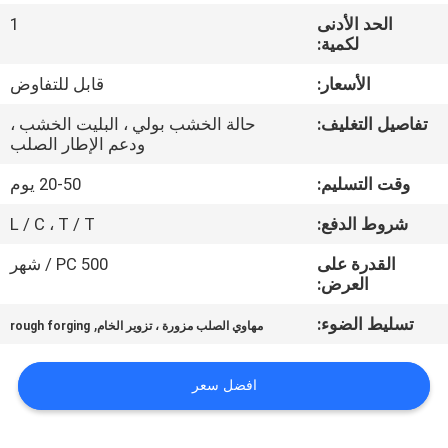
جولة
الحد الأدنى
1
في
لكمية:
المعمل
الأسعار:
قابل للتفاوض
تفاصيل التغليف:
حالة الخشب بولي ، البليت الخشب ،
مراقبة
ودعم الإطار الصلب
الجودة
وقت التسليم:
20-50 يوم
شروط الدفع:
L / C ، T / T
خريطة
القدرة على
500 PC / شهر
الموقع
العرض:
تسليط الضوء:
,
مهاوي الصلب مزورة ، تزوير الخام
rough forging
PRIVACY
POLICY
افضل سعر