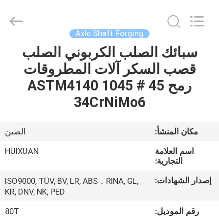
HUI
XUAN
NEW
ENERGY
EQUIPMENT
Axle Shaft Forging
CO.,LTD.
All
Rights
سبائك الصلب الكربوني الصلب
الصفحة
Reserved.
قصب السكر آلات المطروقات
الرئيسية
رمح 45 # 1045 ASTM4140
منتجات
34CrNiMo6
أشرطة
مكان المنشأ:
الصين
فيديو
اسم العلامة
HUIXUAN
التجارية:
معلومات
إصدار الشهادات:
ISO9000, TÜV, BV, LR, ABS，RINA, GL,
KR, DNV, NK, PED
عنا
رقم الموديل:
80T