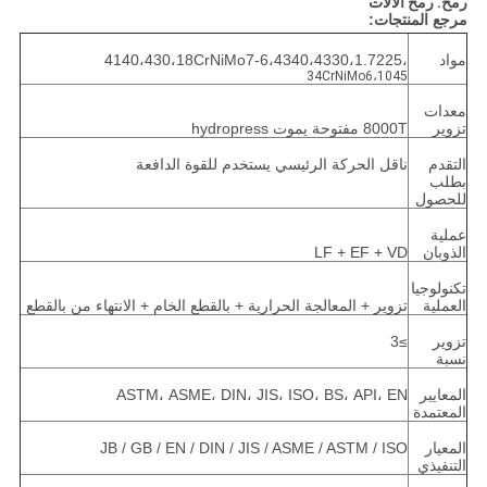
رمح. رمح الآلات
مرجع المنتجات:
مواد
4140،430،18CrNiMo7-6،4340،4330،1.7225،
34CrNiMo6،1045
معدات
تزوير
8000T مفتوحة يموت hydropress
التقدم
ناقل الحركة الرئيسي يستخدم للقوة الدافعة
بطلب
للحصول
عملية
الذوبان
LF + EF + VD
تكنولوجيا
العملية
تزوير + المعالجة الحرارية + بالقطع الخام + الانتهاء من بالقطع
تزوير
≥3
نسبة
المعايير
ASTM، ASME، DIN، JIS، ISO، BS، API، EN
المعتمدة
المعيار
JB / GB / EN / DIN / JIS / ASME / ASTM / ISO
التنفيذي