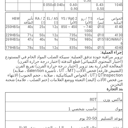
0،30
≤0.050
≤0.040
0،60-
0،43-
1045
0،90
0،50
الخواص
ضياء.
TS / رو
YS / Rp0.2
EL / A5
RA / Z
تأثير
HBW
المكية
(مم)
(الأم)
(الأم)
(٪)
(٪)
الطاقة
≤250HBS
≥40
≥25
≥12
450 ~ 850
740 ~
Ø10
4140
1000
≤229HBS
≥71
≥50
≥12
≥735
≥930
Ø10
4130
≤269HBS
≥47
≥40
≥9
≥785
≥980
Ø15
18CrNiMo7-
6
≤179HBS
≥78
≥55
≥12
≥835
≥980
Ø15
4340
إجراء العملية:
تزوير مراقبة جودة تدفق العملية: سبيكة الصلب المواد الخام في المستودع
(اختبار المحتوى الكيميائي) قطع التدفئة (اختبار درجة حرارة الفرن)
المعالجة الحرارية بعد تزوير (اختبار درجة حرارة الفرن) تفريغ الفرن
(التفتيش فارغة) فحص الآلات (UT ، MT ، تأشيرة dalention ، صلابة)
QTInspection (UT ، الخواص الميكانيكية ، صلابة ، حجم الحبوب) الانتهاء
من فحص الآلات (البعد) التعبئة ووضع العلامات (ختم الصلب ، علامة) شحنة
التخزين
بند التجارة
ماكس.
وزن
80T
موك
حاسب شخصي 1
موعد التسليم
20-50 يوم
صفقة
حالة الخشب بولي ، البليت الخشب ، ودعم الإطار