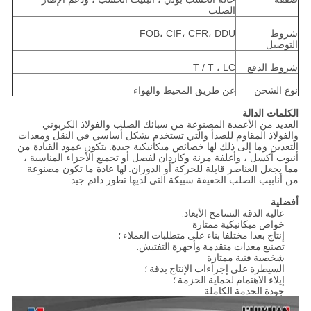
الصلب
شروط
FOB، CIF، CFR، DDU
التوصيل
شروط الدفع
T / T ، LC
نوع الشحن
عن طريق المحيط والهواء
الكلمات الدالة
العديد من الأعمدة المصنوعة من سبائك الصلب والفولاذ الكربوني
والفولاذ المقاوم للصدأ والتي تستخدم بشكل أساسي في النقل ومعدات
التعدين وما إلى ذلك لها خصائص ميكانيكية جيدة.
يتكون عمود القيادة من
أنبوب أكسل ، وأغلفة مرنة وكاردان لفصل أو تجميع الأجزاء المناسبة ،
مما يجعل العناصر قابلة للحركة أو الدوران.
لها عادة ما تكون مصنوعة
من أنابيب الصلب الخفيفة سبيكة التي لديها تطور دائم جيد.
أفضلية
عالية الدقة التسامح الأبعاد.
خواص ميكانيكية ممتازة
إنتاج بعدا مختلفا بناء على متطلبات العملاء ؛
تصنيع معدات متقدمة وأجهزة التفتيش.
شخصية فنية ممتازة
السيطرة على إجراءات الإنتاج بدقة ؛
إيلاء الاهتمام لحماية الحزمة ؛
جودة الخدمة الكاملة