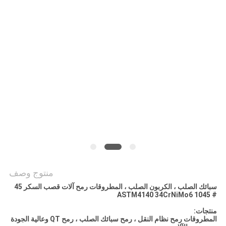
منتوج وصف
سبائك الصلب ، الكربون الصلب ، المطروقات رمح آلات قصب السكر 45
# 1045 ASTM4140 34CrNiMo6
منتجات:
المطروقات رمح نظام النقل ، رمح سبائك الصلب ، رمح QT وعالية الجودة