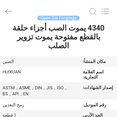
HUI
XUAN
NEW
ENERGY
EQUIPMENT
Open Die Forgings
CO.,LTD.
All
Rights
4340 يموت الصب أجزاء حلقة
الصفحة
Reserved.
بالقطع مفتوحة يموت تزوير
الرئيسية
الصلب
منتجات
مكان المنشأ:
الصين
أشرطة
اسم العلامة
HUIXUAN
فيديو
التجارية:
إصدار الشهادات:
ASTM，ASME，DIN，JIS，ISO，
معلومات
BS，API，EN
عنا
رقم الموديل:
رمح التعدين
الحد الأدنى
1 قطعة