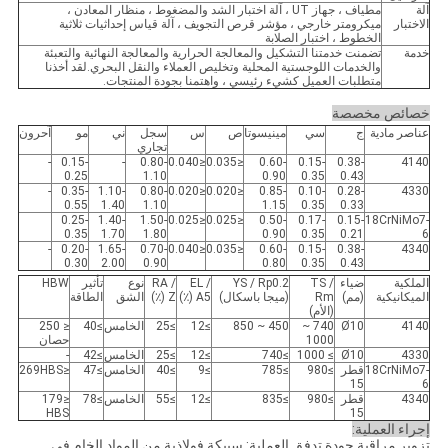
آلة
مطياف ، جهاز UT ، آلة اختبار الشد والمضغوط ، منظار المعادن ،
الاختبار
ميكرومتر خارجي ، مؤشر قرص التجويف ، آلة قياس إحداثيات ثلاثية
الخطوط ، اختبار الصلابة
خدمة
تضمنت خدمتنا التشكيل والمعالجة الحرارية والمعالجة النهائية والتعبئة
والخدمات اللوجستية المحلية وتخليص العملاء والنقل البحري.لقد أخذنا
متطلبات العميل كشيء رئيسي ، واهتمنا بجودة المنتجات.
خصائص مخصصة
عناصر مادية
ج
سي
مينيسوتا
ص
س
سجل
ني
مو
آحرون
تجاري
-
0.15-
-
0.80-
≤0.040
≤0.035
0.60-
0.15-
0.38-
4140
0.25
1.10
0.90
0.35
0.43
-
0.35-
1.10-
0.80-
≤0.020
≤0.020
0.85-
0.10-
0.28-
4330
0.55
1.40
1.10
1.15
0.35
0.33
0.25-
1.40-
1.50-
≤0.025
≤0.025
0.50-
0.17-
0.15-
18CrNiMo7-
0.35
1.70
1.80
0.90
0.35
0.21
6
-
0.20-
1.65-
0.70-
≤0.040
≤0.035
0.60-
0.15-
0.38-
4340
0.30
2.00
0.90
0.80
0.35
0.43
الملكية
ضياء
TS /
YS / Rp0.2
EL /
RA /
نوع
تأثير
HBW
الميكانيكية
(مم)
Rm
(ميجا باسكال)
A5 (٪)
Z (٪)
الشق
الطاقة
(الأم)
4140
Ø10
740 ~
450 ~ 850
≥12
≥25
الخامس
≥40
≤ 250
1000
حصان
4330
Ø10
≥ 1000
≥740
≥12
≥25
الخامس
≥42
-
18CrNiMo7-
قطر
≥980
≥785
≥9
≥40
الخامس
≥47
≤269HBS
15
6
4340
قطر
≥980
≥835
≥12
≥55
الخامس
≥78
≤179
HBS
15
إجراء العملية:
تزوير مراقبة جودة تدفق العملية: سبيكة فولاذية من المواد الخام في