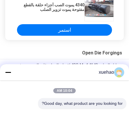
4340 يموت الصب أجزاء حلقة بالقطع
مفتوحة يموت تزوير الصلب
استمر
Open Die Forgings
سبائك الصلب 4140 42CrMo4 اقتران المطروقات المخصصة فتح
المطروقات
xuehao
ASTM DIN EN معيار AISI 4340 40CrNi2Mo 1.6511 36CrNiMo4
المسمار
10:04 AM
EN 10250-2 S355J2G3 أجزاء مزوجة للدبابة المتحركة
Good day, what product are you looking for?
فئات شعبية
جميع