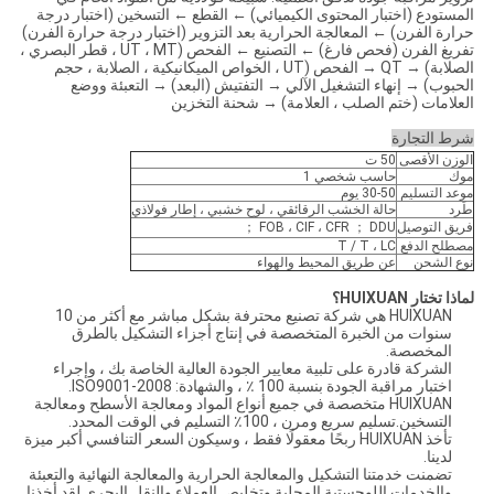
المستودع (اختبار المحتوى الكيميائي) ← القطع ← التسخين (اختبار درجة
حرارة الفرن) ← المعالجة الحرارية بعد التزوير (اختبار درجة حرارة الفرن)
تفريغ الفرن (فحص فارغ) ← التصنيع ← الفحص (UT ، MT ، قطر البصري ،
الصلابة) → QT → الفحص (UT ، الخواص الميكانيكية ، الصلابة ، حجم
الحبوب) → إنهاء التشغيل الآلي → التفتيش (البعد) → التعبئة ووضع
العلامات (ختم الصلب ، العلامة) → شحنة التخزين
شرط التجارة
الوزن الأقصى
50 ت
موك
حاسب شخصي 1
موعد التسليم
30-50 يوم
طَرد
حالة الخشب الرقائقي ، لوح خشبي ، إطار فولاذي
فريق التوصيل
FOB ، CIF ، CFR ； DDU ；
مصطلح الدفع
T / T ، LC
نوع الشحن
عن طريق المحيط والهواء
لماذا تختار HUIXUAN؟
HUIXUAN هي شركة تصنيع محترفة بشكل مباشر مع أكثر من 10
سنوات من الخبرة المتخصصة في إنتاج أجزاء التشكيل بالطرق
المخصصة.
الشركة قادرة على تلبية معايير الجودة العالية الخاصة بك ، وإجراء
اختبار مراقبة الجودة بنسبة 100 ٪ ، والشهادة: ISO9001-2008.
HUIXUAN متخصصة في جميع أنواع المواد ومعالجة الأسطح ومعالجة
التسخين.تسليم سريع ومرن ، 100٪ التسليم في الوقت المحدد.
تأخذ HUIXUAN ربحًا معقولًا فقط ، وسيكون السعر التنافسي أكبر ميزة
لدينا.
تضمنت خدمتنا التشكيل والمعالجة الحرارية والمعالجة النهائية والتعبئة
والخدمات اللوجستية المحلية وتخليص العملاء والنقل البحري.لقد أخذنا