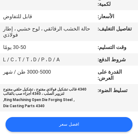
جولة
لكمية:
في
الأسعار:
قابل للتفاوض
المعمل
تفاصيل التغليف:
حالة الخشب الرقائقي ، لوح خشبي ، إطار
فولاذي
مراقبة
وقت التسليم:
30-50 يومًا
الجودة
شروط الدفع:
L / C ، T / T ، D / P ، D / A
القدرة على
3000-5000 طن / شهر
خريطة
العرض:
الموقع
تسليط الضوء:
4340 قالب تشكيل فولاذي مفتوح ، تشكيل حلقي مفتوح
لتزوير الصلب ، 4340 أجزاء صب بالقالب
,
,
Ring Machining Open Die Forging Steel
PRIVACY
4340 Die Casting Parts
POLICY
افضل سعر