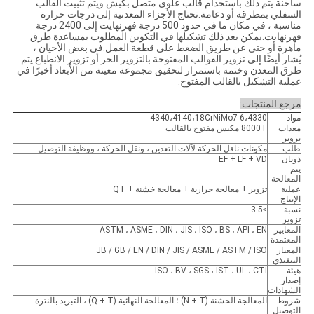
ساخنة.يتم ذلك باستخدام قالب علوي متصل بكبش ويتم تثبيت القالب
السفلي بمطرقة أو دعامة.تحتاج الأجزاء المعدنية إلى درجات حرارة
مناسبة ، في مكان ما في حدود 500 درجة فهرنهايت إلى 2400 درجة
فهرنهايت.يمكن بعد ذلك تشكيلها في التكوين المطلوب بمساعدة طرق
ماهرة أو حتى عن طريق الضغط على قطعة العمل.في بعض الأحيان ،
يُشار أيضًا إلى تزوير القوالب المفتوحة بالتزوير الحر أو تزوير الانطباع.يتم
طرق المعدن وختمه باستمرار لتحقيق مجموعة معينة من الأبعاد أخيرًا في
عملية التشكيل بالقالب المفتوح.
مرجع المنتجات:
مواد
4340،4140،18CrNiMo7-6،4330
معدات
8000T مكبس مفتوح بالقالب
تزوير
طلب
مكونات ناقل الحركة لآلات التعدين ، ونقل الحركة ، ووظيفة التوصيل
ذوبان
EF + LF + VD
يتم
المعالجة
عملية
تزوير + معالجة حرارية + معالجة خشنة + QT
الإنتاج
نسبة
≥3.5
تزوير
المعايير
ASTM ، ASME ، DIN ، JIS ، ISO ، BS ، API ، EN
المعتمدة
المعيار
JB / GB / EN / DIN / JIS / ASME / ASTM / ISO
التنفيذي
هيئة
ISO ، BV ، SGS ، IST ، UL ، CTI
إصدار
الشهادات
شروط
المعالجة الخشنة (N + T) ؛ المعالجة النهائية (Q + T) ، التبريد بالنترة
التوصيل