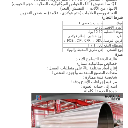
QT → التفتيش (UT ، الخواص الميكانيكية ، الصلابة ، حجم الحبوب)
الانتهاء من الآلات → التفتيش (البعد)
التعبئة ووضع العلامات (ختم فولاذي ، علامة) ← شحن التخزين
شرط التجارة
موك
حاسب شخصي 1
الوزن الأقصى
30 ت
موعد التسليم
10-60 يومًا
طَرد
لوح خشبي ، إطار فولاذي
فريق التوصيل
FOB ، CIF ، CFR ； DDU ；
مصطلح الدفع
T / T ، LC
نوع الشحن
عن طريق المحيط والهواء
ميزة
عالية الدقة التسامح الأبعاد.
خصائص ميكانيكية ممتازة
إنتاج أبعاد مختلفة بناءً على متطلبات العميل ؛
معدات التصنيع المتقدمة وأجهزة الفحص ؛
شخصية فنية ممتازة ؛
مراقبة إجراءات الإنتاج بدقة ؛
انتبه إلى حماية العبوة ؛
جودة الخدمة الكاملة.