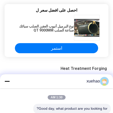
احصل على افضل سعر ل
نوع البرميل أنبوب العفن الصلب سبائك
صناعة الصلب QT 9000MM
استمر
Heat Treatment Forging
البرميل من الصلب المسبوب بالسبائك عالية الحرارة UNS N06617
xuehao
نوع البرميل أنبوب العفن الصلب سبائك صناعة الصلب QT 9000MM
1:30 AM
34CrNiMo6 برميل نوع المعالجة الحرارية تزوير سبائك الصلب تزوير
بالقطع الخام
Good day, what product are you looking for?