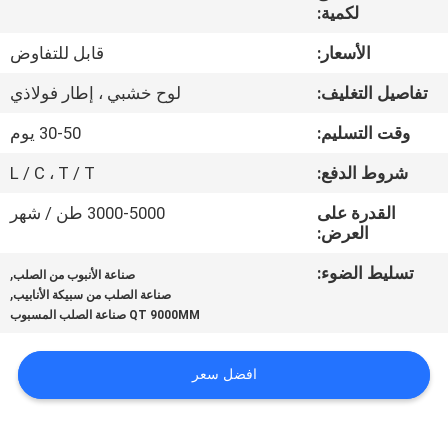
جولة
لكمية:
في
الأسعار:
قابل للتفاوض
المعمل
تفاصيل التغليف:
لوح خشبي ، إطار فولاذي
وقت التسليم:
30-50 يوم
مراقبة
شروط الدفع:
L / C ، T / T
الجودة
القدرة على
3000-5000 طن / شهر
العرض:
خريطة
الموقع
تسليط الضوء:
,
صناعة الأنبوب من الصلب
,
صناعة الصلب من سبيكة الأنابيب
QT 9000MM صناعة الصلب المسبوب
PRIVACY
POLICY
افضل سعر