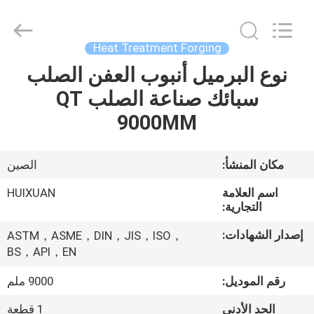
HUI
XUAN
NEW
ENERGY
EQUIPMENT
Heat Treatment Forging
CO.,LTD.
All
Rights
نوع البرميل أنبوب العفن الصلب
الصفحة
Reserved.
سبائك صناعة الصلب QT
الرئيسية
9000MM
منتجات
مكان المنشأ:
الصين
أشرطة
اسم العلامة
HUIXUAN
فيديو
التجارية:
إصدار الشهادات:
ASTM，ASME，DIN，JIS，ISO，
معلومات
BS，API，EN
عنا
رقم الموديل:
9000 ملم
الحد الأدنى
1 قطعة