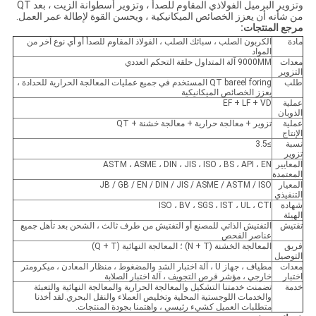
وتزوير البرميل الفولاذي المقاوم للصدأ ، وتزوير أسطوانة الزيت ، بعد QT
من شأنه أن يعزز الخصائص الميكانيكية ، ويحسن القوة لإطالة عمر العمل.
مرجع المنتجات:
مادة
الكربون الصلب ، سبائك الصلب ، الفولاذ المقاوم للصدأ أو أي نوع آخر من
المواد
معدات
9000MM آلة المتداول حلقة التحكم العددي
التزوير
طلب
QT bareel foring المستخدم في جميع عمليات المعالجة الحرارية للحدادة ،
يعزز الخصائص الميكانيكية
عملية
EF + LF + VD
الذوبان
عملية
تزوير + معالجة حرارية + معالجة خشنة + QT
الإنتاج
نسبة
≥3.5
تزوير
المعايير
ASTM ، ASME ، DIN ، JIS ، ISO ، BS ، API ، EN
المعتمدة
المعيار
JB / GB / EN / DIN / JIS / ASME / ASTM / ISO
التنفيذي
شهادة
ISO ، BV ، SGS ، IST ، UL ، CTI
الهيئة
تقتيش
التفتيش الذاتي للمصنع أو التفتيش من طرف ثالث ، الشحن بعد تأهل جميع
عناصر الفحص
فريق
المعالجة الخشنة (N + T) ؛ المعالجة النهائية (Q + T)
التوصيل
معدات
مطياف ، جهاز U ، آلة اختبار الشد والمضغوط ، منظار المعادن ، ميكرومتر
اختبار
خارجي ، مؤشر قرص التجويف ، آلة اختبار الصلابة
خدمة
تضمنت خدمتنا التشكيل والمعالجة الحرارية والمعالجة النهائية والتعبئة
والخدمات اللوجستية المحلية وتخليص العملاء والنقل البحري.لقد أخذنا
متطلبات العميل كشيء رئيسي ، واهتمنا بجودة المنتجات.