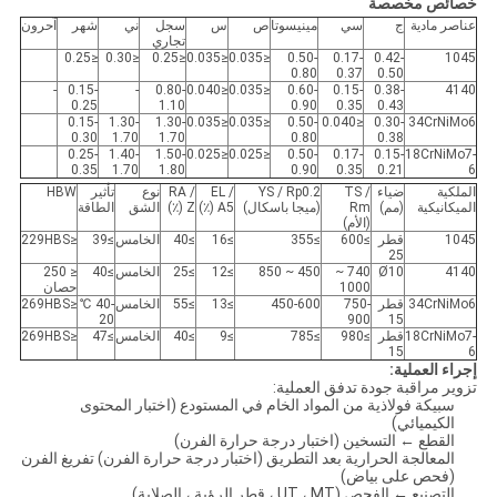
خصائص مخصصة
عناصر مادية
ج
سي
مينيسوتا
ص
س
سجل
ني
شهر
آحرون
تجاري
≤0.25
≤0.30
≤0.25
≤0.035
≤0.035
0.50-
0.17-
0.42-
1045
0.80
0.37
0.50
-
0.15-
-
0.80-
≤0.040
≤0.035
0.60-
0.15-
0.38-
4140
0.25
1.10
0.90
0.35
0.43
0.15-
1.30-
1.30-
≤0.035
≤0.035
0.50-
≤0.040
0.30-
34CrNiMo6
0.30
1.70
1.70
0.80
0.38
0.25-
1.40-
1.50-
≤0.025
≤0.025
0.50-
0.17-
0.15-
18CrNiMo7-
0.35
1.70
1.80
0.90
0.35
0.21
6
الملكية
ضياء
TS /
YS / Rp0.2
EL /
RA /
نوع
تأثير
HBW
الميكانيكية
(مم)
Rm
(ميجا باسكال)
A5 (٪)
Z (٪)
الشق
الطاقة
(الأم)
1045
قطر
≥600
≥355
≥16
≥40
الخامس
≥39
≤229HBS
25
4140
Ø10
740 ~
450 ~ 850
≥12
≥25
الخامس
≥40
≤ 250
1000
حصان
34CrNiMo6
قطر
750-
450-600
≥13
≥55
الخامس
-40 ℃
≤269HBS
20
900
15
18CrNiMo7-
قطر
≥980
≥785
≥9
≥40
الخامس
≥47
≤269HBS
15
6
إجراء العملية:
تزوير مراقبة جودة تدفق العملية:
سبيكة فولاذية من المواد الخام في المستودع (اختبار المحتوى
الكيميائي)
القطع ← التسخين (اختبار درجة حرارة الفرن)
المعالجة الحرارية بعد التطريق (اختبار درجة حرارة الفرن) تفريغ الفرن
(فحص على بياض)
التصنيع ← الفحص (UT ، MT ، قطر الرؤية ، الصلابة)