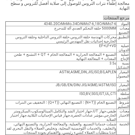
معالجة إطفاء نترات التروس للوصول إلى صلابة أفضل للتروس و سطح
النهاية.
مرجع المنتجات:
المواد
4340،20CrMnMo،34CrNiMo7-6,18CrNiMo7-6
معدات
5000MM حلقة التحكم العددي آلة للتدحرج
التصنيع
التطبيق
محركات الهندسة حلقة التروس،حلقة التروس الداخلية وحلقة التروس
الخارجية إحداثيات نقل المهندس الرئيسي
عملية
EF+LF+VD
الذوبان
عملية
التصنيع + المعالجة الحرارية + المعالجة الخام + QT + التشنج + طحن
الإنتاج
المعدات + المعالجة النهائية
نسبة
≥3.5
التشكيل
المعيار
ASTM,ASME,DIN,JIS,ISO,BS,API,EN
المعمول
به
المعيار
JB/GB/EN/DIN/JIS/ASME/ASTM/ISO
التنفيذي
سلطة
ISO,BV,SGS,IST,UL,CTI
التصديق
شروط
التصنيع الخام ((N+T) ؛ التصنيع النهائي ((Q+T) ؛ التخفيف من النترات
التسليم
معدات
طيفي،جهاز UT،جهاز اختبار الشد والتكامل،الميتالوسكوب،الميكرومتر
الاختبار
الخارجي،مؤشر عدادات الحفرة،جهاز قياس الإحداثيات الثلاثية،جهاز اختبار
الصلابة
الخدمة
شملت خدماتنا التصنيع، والعملية، والمعالجة الحرارية، والتصنيع النهائي،
والتغليف، والخدمات اللوجستية المحلية، وتخليص العملاء والنقل البحري.لقد
أخذنا متطلبات العملاء كشيء رئيسي، والاهتمام بجودة المنتجات.