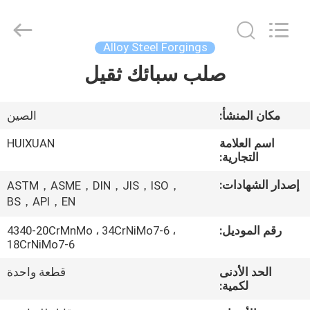
HUI
XUAN
NEW
ENERGY
EQUIPMENT
Alloy Steel Forgings
CO.,LTD.
All
Rights
صلب سبائك ثقيل
الصفحة
Reserved.
الرئيسية
مكان المنشأ:
الصين
منتجات
اسم العلامة
HUIXUAN
التجارية:
أشرطة
إصدار الشهادات:
ASTM，ASME，DIN，JIS，ISO，
BS，API，EN
فيديو
رقم الموديل:
4340-20CrMnMo ، 34CrNiMo7-6 ،
18CrNiMo7-6
معلومات
عنا
الحد الأدنى
قطعة واحدة
لكمية: