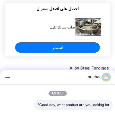
احصل على افضل سعر ل
صلب سبائك ثقيل
استمر
Alloy Steel Forgings
xuehao
حلقة التروس الصناعية الدقيقة / حلقة التروس الملتصقة
حلقات محرك محامل صياغة المعالجة الحرارية الفولاذ سبائك
9:14 AM
صلب سبائك ثقيل
Good day, what product are you looking for?
فئات شعبية
جميع