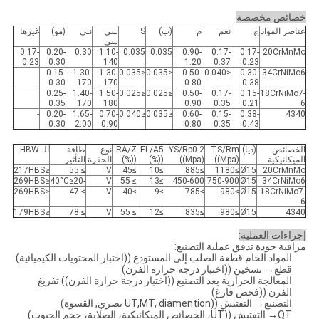
خصائص مخصصة
عناصر المواد
ج
نعم
م
(ب)
S
سي
نـي
(مو)
غيرها
سي
0.17-
0.20-
0.30
1.10-
0.035
0.035
0.90-
0.17-
0.17-
20CrMnMo
0.23
0.30
140
1.20
0.37
0.23
0.15-
1.30-
1.30-
≤0.035
≤0.035
0.50-
≤0.040
0.30-
34CrNiMo6
0.30
170
170
0.80
0.38
0.25-
1.40-
1.50-
≤0.025
≤0.025
0.50-
0.17-
0.15-
18CrNiMo7-
0.35
170
180
0.90
0.35
0.21
6
-
0.20-
1.65-
0.70-
≤0.040
≤0.035
0.60-
0.15-
0.38-
4340
0.30
2.00
0.90
0.80
0.35
0.43
الخصائص
(ديا)
TS/Rm
YS/Rp0.2
EL/A5
RA/Z
نوع
طاقة
الـ HBW
الميكانيكية
((Mpa)
((Mpa)
((%)
((%)
الحفرة
التأثير
≤217HBS
≥ 55
V
≥45
≥10
≥885
≥1180
Ø15
20CrMnMo
≤269HBS
-40°C≥20
V
≥ 55
≥13
450-600
750-900
Ø15
34CrNiMo6
≤269HBS
≥ 47
V
≥40
≥9
≥785
≥980
Ø15
18CrNiMo7-
6
≤179HBS
≥ 78
V
≥ 55
≥12
≥835
≥980
Ø15
4340
إجراءات العملية:
مراقبة جودة تدفق عملية التصنيع:
المواد الخام قطعة الصلب إلى المستودع ((اختبار المحتويات الكيميائية)
قطع→ تسخين ((اختبار درجة حرارة الفرن)
المعالجة الحرارية بعد التصنيع ((اختبار درجة حرارة الفرن)) تفريغ
الفرن ((فحص فارغ)
التصنيع→ التفتيش ((UT,MT, diamention بصري, القسوة)
QT→ التفتيش ((UT، الخصائص الميكانيكية، الصلابة، حجم الحبوب)