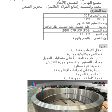
التصنيع النهائي→ التفتيش (الأبعاد)
التعبئة والتسمية ((طابع الفولاذ، العلامة)→ التخزين الشحن
البند التجاري
الوزن القصوى
30T
الـ MOQ
1PC
وقت التسليم
30-50 يوم
الحزمة
علبة خشبية، علبة خشبية، إطار فولاذي
مدة التسليم
FOB؛ CIF؛ CFR؛ DDU؛
مدة الدفع
T/T،LC
نوع الشحن
بالبحر والهواء
الميزة
تحمّل الأبعاد بدقة عالية.
خصائص ميكانيكية ممتازة
إنتاج أبعاد مختلفة بناءً على متطلبات العميل
معدات التصنيع المتقدمة وأجهزة التفتيش.
شخصية تقنية ممتازة
السيطرة على إجراءات الإنتاج بدقة
انتبه لحماية الحزمة
خدمة كاملة ذات جودة عالية