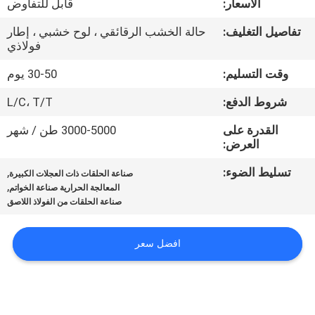
الأسعار:
قابل للتفاوض
جولة
في
تفاصيل التغليف:
حالة الخشب الرقائقي ، لوح خشبي ، إطار
فولاذي
المعمل
وقت التسليم:
30-50 يوم
مراقبة
شروط الدفع:
L/C، T/T
الجودة
القدرة على
3000-5000 طن / شهر
العرض:
خريطة
تسليط الضوء:
,
صناعة الحلقات ذات العجلات الكبيرة
,
المعالجة الحرارية صناعة الخواتم
الموقع
صناعة الحلقات من الفولاذ اللاصق
PRIVACY
افضل سعر
POLICY