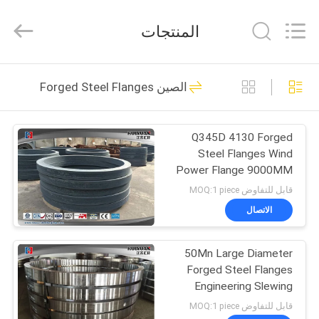
HUI
XUAN
NEW
المنتجات
ENERGY
EQUIPMENT
CO.,LTD.
All
Rights
الصفحة
36
Reserved.
الصين Forged Steel Flanges
الرئيسية
Heavy Steel
Forgings
Q345D 4130 Forged
منتجات
Steel Flanges Wind
Power Flange 9000MM
أشرطة
Diameter
قابل للتفاوض MOQ:1 piece
فيديو
الاتصال
35
50Mn Large Diameter
معلومات
Axle Shaft Forging
Forged Steel Flanges
عنا
Engineering Slewing
Bearing Flange
قابل للتفاوض MOQ:1 piece