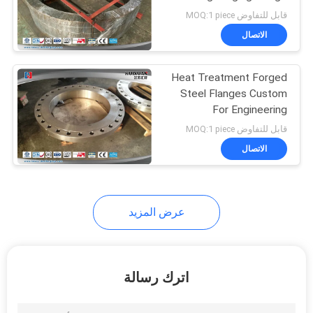
9000MM Diameter
قابل للتفاوض MOQ:1 piece
الاتصال
23
Heat Treatment Forged
Forged Cylinder
Steel Flanges Custom
For Engineering
Machinery
قابل للتفاوض MOQ:1 piece
الاتصال
14
عرض المزيد
Heat Treatment
Forging
اترك رسالة