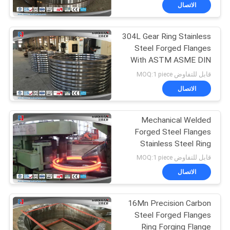
جولة
الاتصال
في
304L Gear Ring Stainless
المعمل
17
Steel Forged Flanges
With ASTM ASME DIN
Gear Blank Forging
مراقبة
Standard
قابل للتفاوض MOQ:1 piece
الجودة
الاتصال
Mechanical Welded
خريطة
Forged Steel Flanges
الموقع
Stainless Steel Ring
26
Flange Forging
قابل للتفاوض MOQ:1 piece
Forged Steel
PRIVACY
الاتصال
POLICY
Flanges
16Mn Precision Carbon
Steel Forged Flanges
Ring Forging Flange