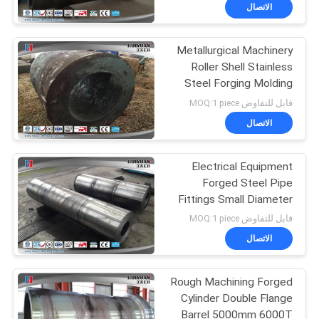
جولة
الاتصال
في
Metallurgical Machinery
المعمل
Roller Shell Stainless
Steel Forging Molding
مراقبة
Style
قابل للتفاوض MOQ:1 piece
الجودة
الاتصال
Electrical Equipment
خريطة
Forged Steel Pipe
الموقع
Fittings Small Diameter
High Pressure
قابل للتفاوض MOQ:1 piece
PRIVACY
الاتصال
POLICY
Rough Machining Forged
Cylinder Double Flange
Barrel 5000mm 6000T