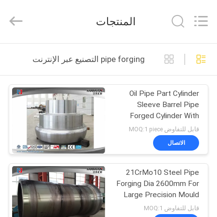
HUI
XUAN
NEW
المنتجات
ENERGY
EQUIPMENT
CO.,LTD.
All
Rights
الصفحة
Reserved.
pipe forging التصنيع عبر الإنترنت
الرئيسية
Oil Pipe Part Cylinder
منتجات
Sleeve Barrel Pipe
Forged Cylinder With
أشرطة
2000 mm Max OD
قابل للتفاوض MOQ:1 piece
فيديو
الاتصال
21CrMo10 Steel Pipe
معلومات
Forging Dia 2600mm For
عنا
Large Precision Mould
قابل للتفاوض MOQ:1