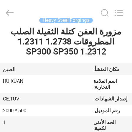
HUI
XUAN
NEW
ENERGY
EQUIPMENT
Heavy Steel Forgings
CO.,LTD.
All
Rights
مزورة العفن كتلة الثقيلة الصلب
الصفحة
Reserved.
المطروقات 1.2738 1.2311
الرئيسية
1.2312 SP300 SP350
منتجات
مكان المنشأ:
الصين
أشرطة
اسم العلامة
HUIXUAN
فيديو
التجارية:
إصدار الشهادات:
CE,TUV
معلومات
رقم الموديل:
500 * 2000
عنا
الحد الأدنى
1
لكمية: