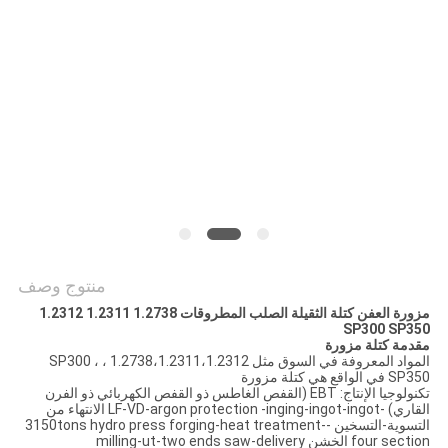
منتوج وصف
مزورة العفن كتلة الثقيلة الصلب المطروقات 1.2738 1.2311 1.2312
SP300 SP350
مقدمة كتلة مزورة
المواد المعروفة في السوق مثل 1.2738،1.2311،1.2312 ، SP300 ،
SP350 في الواقع هي كتلة مزورة
تكنولوجيا الإنتاج: EBT (القفص الغاطس ذو القفص الكهربائي ذو الفرن
القاري) -LF-VD-argon protection -inging-ingot-ingot الانتهاء من
التسوية-التسخين -3150tons hydro press forging-heat treatment-
four section الخشن milling-ut-two ends saw-delivery