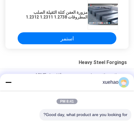
مزورة العفن كتلة الثقيلة الصلب
المطروقات 1.2738 1.2311 1.2312
SP300 SP350
استمر
Heavy Steel Forgings
مشغولات فولاذية ثقيلة، عمود بحري وفقًا لمعيار ASME، عمود سفينة،
عمود ذيل، عمود دفة
xuehao
GB/ASTM/ASME/EN صندوق جمع المياه،خزان،أنبوب،برميل
8:41 PM
1045 / 4140 / الغريبة الصلب الثقيل الصلب الأسطواني الأكمام سبيكة
الصلب الصلب
Good day, what product are you looking for?
فئات شعبية
جميع