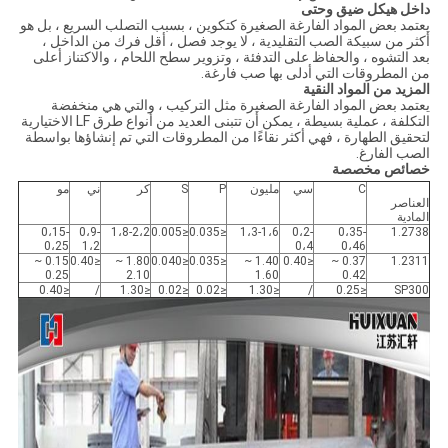
داخل هيكل ضيق وحتى
يعتمد بعض المواد الفارغة الصغيرة كتكوين ، بسبب التصلب السريع ، بل هو
أكثر من سبيكة الصب التقليدية ، لا يوجد فصل ، أقل فرك من الداخل ،
بعد التشوه ، والحفاظ على التدفئة ، وتزوير سطح اللحام ، والاكتناز أعلى
من المطروقات التي أدلى بها صب فارغة.
المزيد من المواد النقية
يعتمد بعض المواد الفارغة الصغيرة مثل التركيب ، والتي هي منخفضة
التكلفة ، عملية بسيطة ، يمكن أن تتبنى العديد من أنواع طرق LF الاختيارية
لتحقيق الطهارة ، فهي أكثر نقاءًا من المطروقات التي تم إنشاؤها بواسطة
الصب الفارغ.
خصائص مخصصة
C
سي
مليون
P
S
كر
ني
مو
العناصر
المادية
0،15-
0،9-
1،8-2،2
≤0.005
≤0.035
1،3-1،6
0،2-
0،35-
1.2738
0،25
1،2
0،4
0،46
0.15 ~
≤0.40
1.80 ~
≤0.040
≤0.035
1.40 ~
≤0.40
0.37 ~
1.2311
0.25
2.10
1.60
0.42
≤0.40
/
≤1.30
≤0.02
≤0.02
≤1.30
/
≤0.25
SP300