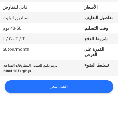
جولة
الأسعار:
قابل للتفاوض
في
تفاصيل التغليف:
صناديق البليت
المعمل
وقت التسليم:
40-50 يوم
مراقبة
شروط الدفع:
L / C ، T / T
الجودة
القدرة على
50ton/month
العرض:
خريطة
تسليط الضوء:
,
تزوير دقيق للصلب ، المطروقات الصناعية
industrial forgings
الموقع
افضل سعر
PRIVACY
POLICY