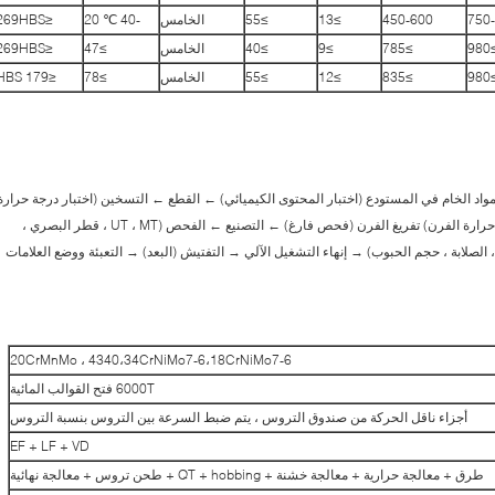
750
450-600
≥13
≥55
الخامس
-40 ℃ 20
≤269HBS
≥9
≥785
≥9
≥40
الخامس
≥47
≤269HBS
≥9
≥835
≥12
≥55
الخامس
≥78
≤179 HBS
لمواد الخام في المستودع (اختبار المحتوى الكيميائي) ← القطع ← التسخين (اختبار درجة حرارة
الفرن) ← المعالجة الحرارية بعد التزوير (اختبار درجة حرارة الفرن) تفريغ الفرن (فحص فارغ) ← التصنيع ← الفحص (UT ، MT ، قطر البصري ،
 الخواص الميكانيكية ، الصلابة ، حجم الحبوب) → إنهاء التشغيل الآلي → التفتيش (البعد) → التعبئة ووضع العلامات
20CrMnMo ، 4340،34CrNiMo7-6،18CrNiMo7-6
6000T فتح القوالب المائية
أجزاء ناقل الحركة من صندوق التروس ، يتم ضبط السرعة بين التروس بنسبة التروس
EF + LF + VD
طرق + معالجة حرارية + معالجة خشنة + QT + hobbing + طحن تروس + معالجة نهائية