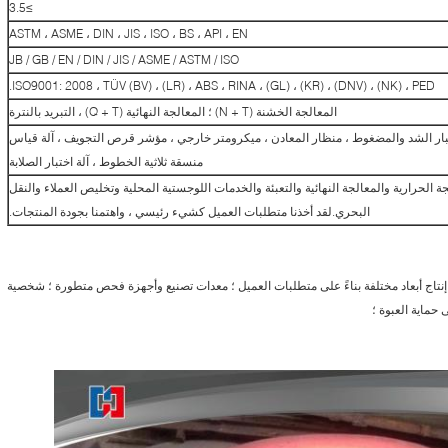
≥3.5
ASTM ، ASME ، DIN ، JIS ، ISO ، BS ، API ، EN
JB / GB / EN / DIN / JIS / ASME / ASTM / ISO
ISO9001: 2008 ، TÜV (BV) ، (LR) ، ABS ، RINA ، (GL) ، (KR) ، (DNV) ، (NK) ، PED.
المعالجة الخشنة (N + T) ؛ المعالجة النهائية (Q + T) ، التبريد بالنترة
هاز UT ، آلة اختبار الشد والمضغوط ، منظار المعادن ، ميكرومتر خارجي ، مؤشر قرص التجويف ، آلة قياس
منسقة ثلاثية الخطوط ، آلة اختبار الصلابة
الحرارية والمعالجة النهائية والتعبئة والخدمات اللوجستية المحلية وتخليص العملاء والنقل
البحري.لقد أخذنا متطلبات العميل كشيء رئيسي ، واهتمنا بجودة المنتجات.
 إنتاج أبعاد مختلفة بناءً على متطلبات العميل ؛ معدات تصنيع وأجهزة فحص متطورة ؛ شخصية
ى حماية العبوة ؛