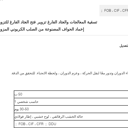
FOB ، CIF ، CF
تسقية المعالجات والعتاد الفارغ تزوير
فتح العتاد الفارغ للتزوي
,
إخماد الحواف المصنوعة من الصلب الكربوني المزور
لتعديل
 الدوران وتدور معًا لنقل الحركة ، وعزم الدوران ، ولحظة الانحناء. للتحقق من الدقة.
50 ت
حاسب شخصي 1
30-50 يوم
حالة الخشب الرقائقي ، لوح خشبي ، إطار فولاذي
FOB ، CIF ، CFR ； DDU ；