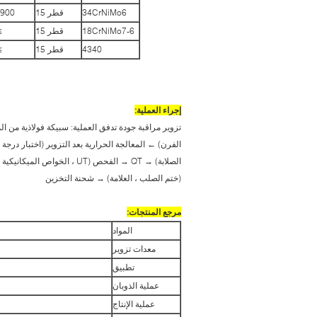
34CrNiMo6
قطر 15
-900
18CrNiMo7-6
قطر 15
80
4340
قطر 15
80
إجراء العملية:
تزوير مراقبة جودة تدفق العملية: سبيكة فولاذية من ا
الصلابة) → QT → الفحص (UT ،
(ختم الصلب ، العلامة) → شحنة التخزين
مرجع المنتجات:
المواد
معدات تزوير
تطبيق
عملية الذوبان
عملية الإنتاج