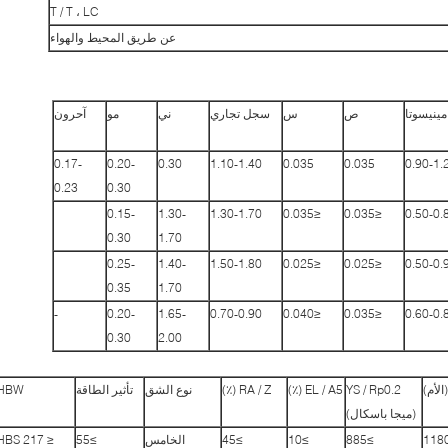
T / T ، LC
عن طريق المحيط والهواء
مينيسوتا
ص
س
سجل تجاري
ني
مو
آحرون
0.17-
0.20-
0.30
1.10-1.40
0.035
0.035
0.90-1.
0.23
0.30
0.15-
1.30-
1.30-1.70
≤0.035
≤0.035
0.50-0.
0.30
1.70
0.25-
1.40-
1.50-1.80
≤0.025
≤0.025
0.50-0.
0.35
1.70
-
0.20-
1.65-
0.70-0.90
≤0.040
≤0.035
0.60-0.
0.30
2.00
YS / Rp0.2
EL / A5 (٪)
RA / Z (٪)
نوع الشق
تأثير الطاقة
HBW
(ميجا باسكال)
≥885
≥10
≥45
الخامس
≥55
≤ 217 HBS