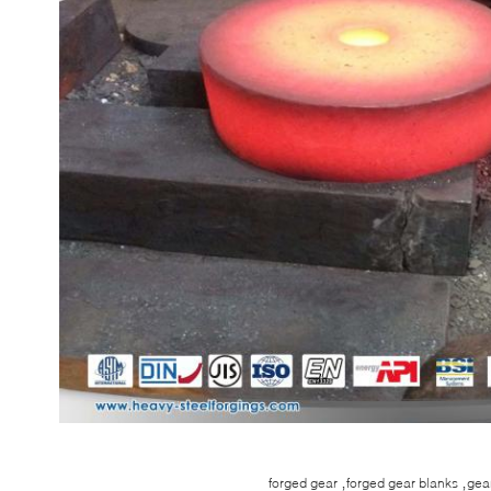
,
,
forged gear
forged gear blanks
gea