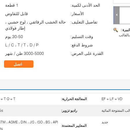
الحد الأدنى لكمية:
1 قطعة
الأسعار:
قابل للتفاوض
تفاصيل التغليف:
حالة الخشب الرقائقي ، لوح خشبي ،
إطار فولاذي
بيرة :
بالقالب
وقت التسليم:
30-50 يوم
شروط الدفع:
L / C ، T / T ، D / P
القدرة على العرض:
3000-5000 طن / شهر
اتصل
EF + LF + VD
المعالجة الحرارية:
 + T Q + T.
راديو تزوير:
≥3.5
جديد
TM ، ASME ، DIN ، JIS ، ISO ، BS ، API
المعايير المعتمدة:
EN