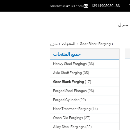
86--13914905080
arnoldxue@163.com
منزل
Gear Blank Forging
المنتجات
منزل
جميع المنتجات
Heavy Steel Forgings
(36)
Axle Shaft Forging
(35)
Gear Blank Forging
(17)
Forged Steel Flanges
(26)
Forged Cylinder
(22)
Heat Treatment Forging
(14)
Open Die Forgings
(27)
Alloy Steel Forgings
(22)