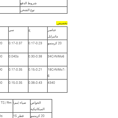
شروط الدفع
نوع الشحن
تخصيص:
عناصر
ج
سي
ماتيرايل
20 كرمنمو
0.17-0.23
0.17-0.37
20
80
≤0.040
0.30-0.38
34CrNiMo6
90
0.17-0.35
0.15-0.21
18CrNiMo7-
6
80
0.15-0.35
0.38-0.43
4340
الخواص
ضياء (مم)
TS / Rm (الأم)
الميكانيكية
20 كرمنمو
قطر 15
≥1180