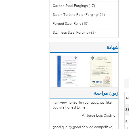
Carbon Steel Forgings
(17)
Steam Turbine Rotor Forging
(21)
Forged Steel Rolls
(10)
Stainless Steel Forging
(59)
شهادة
زبون مراجعة
N
I am very honest to your guys, just like
you are honest to me.
—— Mr.Jorge Luis Castillo
AS
good quailty,good service,competitive
، 