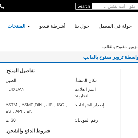
Search
جولة في المعمل
حول بنا
أشرطة فيديو
المنتجات
تزوير مفتوح بالقالب
بواسطة تزوير مفتوح بالقالب
تفاصيل المنتج:
مكان المنشأ:
الصين
اسم العلامة
HUIXUAN
التجارية:
إصدار الشهادات:
ASTM，ASME,DIN，JIS，ISO，
BS，API，EN
رقم الموديل:
30 ت
شروط الدفع والشحن: