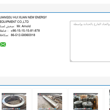
JIANGSU HUI XUAN NEW ENERGY
EQUIPMENT CO.,LTD
Mr. Arnold
اتصل شخص:
+86-15-15-15-81-878
الهاتف ::
86-512-58360318
الفاكس: