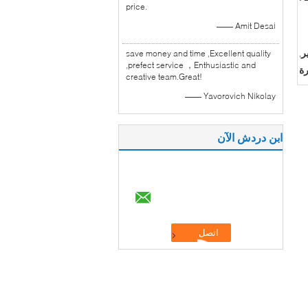
price.
—— Amit Desai
ر
save money and time ,Excellent quality
,
,prefect service ，Enthusiastic and
ة
creative team.Great!
—— Yavorovich Nikolay
ابن دردش الآن