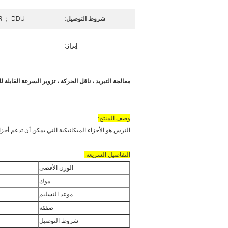
شروط التوصيل:
R ； DDU ；
إبراز:
معالجة التبريد ، ناقل الحركة ، تزوير السرعة القابلة ل
وصف المنتج:
الترس هو الأجزاء الميكانيكية التي يمكن أن تدعم أجزاء
التفاصيل السريعة:
الوزن الأقصى
موك
موعد التسليم
صفقة
شروط التوصيل