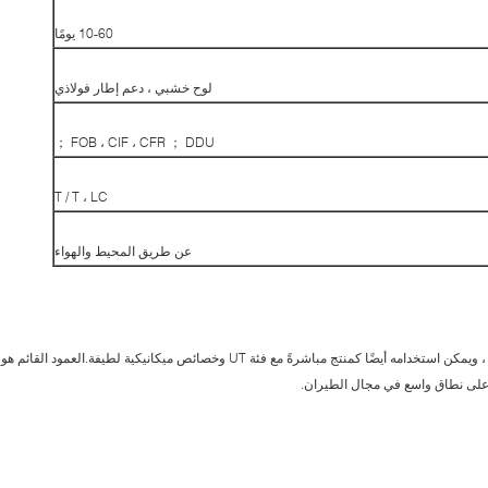
10-60 يومًا
لوح خشبي ، دعم إطار فولاذي
FOB ، CIF ، CFR ； DDU ；
T / T ، LC
عن طريق المحيط والهواء
يمكن تشكيل الشريط المستدير مرة أخرى كمواد خام ، ويمكن استخدامه أيضًا كمنتج مباشرةً مع فئة UT وخصائص ميكانيكية لطيفة.العمود القائم هو