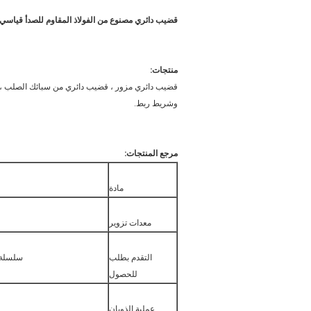
قضيب دائري مصنوع من الفولاذ المقاوم للصدأ قياسي JIS لعملية الصهر F LF VD
منتجات:
قضيب دائري مزور ، قضيب دائري من سبائك الصلب ، قض
وشريط ربط.
مرجع المنتجات:
مادة
معدات تزوير
التقدم بطلب
سلسلة 
للحصول
عملية الذوبان