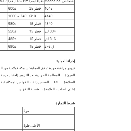
خصائص Mechainal
ضياء (مم)
TS / Rm (الأم)
YS / Rp0.2 
1045
قطر 25
≥600
740 ~ 1000
Ø10
4140
4340
قطر 15
≥980
304 لتر
قطر 15
≥520
316 لتر
قطر 15
≥485
ق 276
قطر 15
≥690
إجراء العملية:
تزوير مراقبة جودة تدفق العملية: سبيكة فولاذية من ا
الصلابة) → QT → الفحص (UT ،
(ختم الصلب ، العلامة) → شحنة التخزين
شرط التجارة
موك
الأعلى.طول