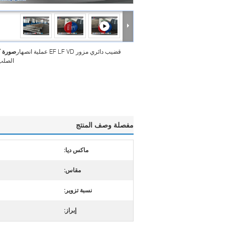
قضيب دائري مزور EF LF VD عملية انصهار
صورة ك
الصلب 
مفصلة وصف المنتج
ماكس ديا:
مقاس:
نسبة تزوير:
إبراز: