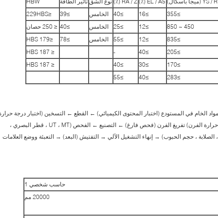
(ميجا باسكال)
EL / A5 (٪)
RA / Z (٪)
نوع الشق
تأثير الطاقة
HBW
≥355
≥16
≥40
الخامس
≥39
≤229HBS
450 ~ 850
≥12
≥25
الخامس
≥40
≤ 250 حصان
≥835
≥12
≥55
الخامس
≥78
≤179 HBS
≤ 187 HBS
-
≥40
≥205
≤ 187 HBS
≥40
≥30
≥170
≥55
≥40
≥283
لمواد الخام في المستودع (اختبار المحتوى الكيميائي) ← القطع ← التسخين (اختبار درجة حرارة
الفرن) ← المعالجة الحرارية بعد التزوير (اختبار درجة حرارة الفرن) تفريغ الفرن (فحص فارغ) ← التصنيع ← الفحص (UT ، MT ، قطر البصري ،
 الخواص الميكانيكية ، الصلابة ، حجم الحبوب) → إنهاء التشغيل الآلي → التفتيش (البعد) → التعبئة ووضع العلامات
حاسب شخصي 1
20000 مم