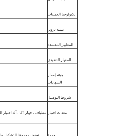
تكنولوجيا العمليات
نسبة تزوير
المعايير المعتمدة
المعيار التنفيذي
هيئة إصدار
الشهادات
شروط التوصيل
معدات اختبار
مطياف ، جهاز UT
خدمة
تضمنت خدمتنا التشكيل والم