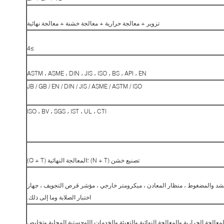
تزوير + معالجة حرارية + معالجة خشنة + معالجة نهائية
≥4
ASTM ، ASME ، DIN ، JIS ، ISO ، BS ، API ، EN
JB / GB / EN / DIN / JIS / ASME / ASTM / ISO
ISO ، BV ، SGS ، IST ، UL ، CTI
تصنيع خشن (N + T) ؛المعالجة النهائية (Q + T)
 ، آلة اختبار الشد والمضغوط ، منظار المعادن ، ميكرومتر خارجي ، مؤشر قرص التجويف ، جهاز
اختبار الصلابة وما إلى ذلك.
عالجة الحرارية والمعالجة النهائية والتعبئة والخدمات اللوجستية المحلية وتخليص