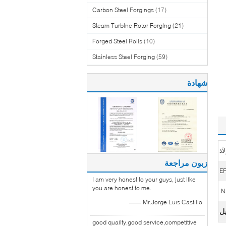
Carbon Steel Forgings
(17)
Steam Turbine Rotor Forging
(21)
Forged Steel Rolls
(10)
Stainless Steel Forging
(59)
شهادة
اَذ
زبون مراجعة
EF
I am very honest to your guys, just like
you are honest to me.
N
—— Mr.Jorge Luis Castillo
good quailty,good service,competitive