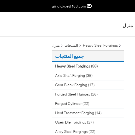
arnoldxue@163.com
منزل
Heavy Steel Forgings
المنتجات
منزل
جميع المنتجات
Heavy Steel Forgings
(36)
Axle Shaft Forging
(35)
Gear Blank Forging
(17)
Forged Steel Flanges
(26)
Forged Cylinder
(22)
Heat Treatment Forging
(14)
Open Die Forgings
(27)
Alloy Steel Forgings
(22)