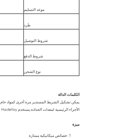
موعد التسليم
طَرد
شروط التوصيل
شروط الدفع
نوع الشحن
الكلمات الدالة
الأجزاء الرئيسية لمعدات الحدادة.يستخدم Hastelloy على نطاق واسع في مجال الطيران.
ميزة
خصائص ميكانيكية ممتازة