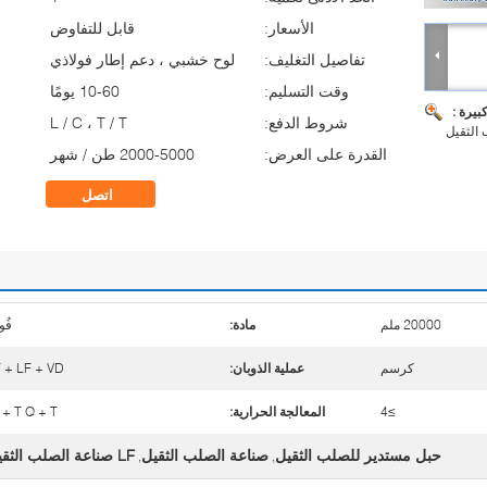
الأسعار:
قابل للتفاوض
تفاصيل التغليف:
لوح خشبي ، دعم إطار فولاذي
وقت التسليم:
10-60 يومًا
بيرة :
شروط الدفع:
L / C ، T / T
الثقيل
القدرة على العرض:
2000-5000 طن / شهر
اتصل
20000 ملم
مادة:
فُول
كرسم
عملية الذوبان:
 + LF + VD
≥4
المعالجة الحرارية:
 + T Q + T.
حبل مستدير للصلب الثقيل
صناعة الصلب الثقيل
LF صناعة الصلب الثقيل
,
,