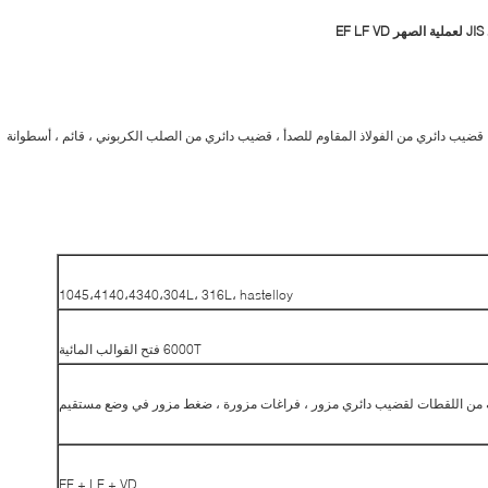
E
يب دائري من الفولاذ المقاوم للصدأ ، قضيب دائري من الصلب الكربوني ، قائم ، أسطوانة
1045،4140،4340،304L، 316L، hastelloy
6000T فتح القوالب المائية
من اللقطات لقضيب دائري مزور ، فراغات مزورة ، ضغط مزور في وضع مستقيم
EF + LF + VD