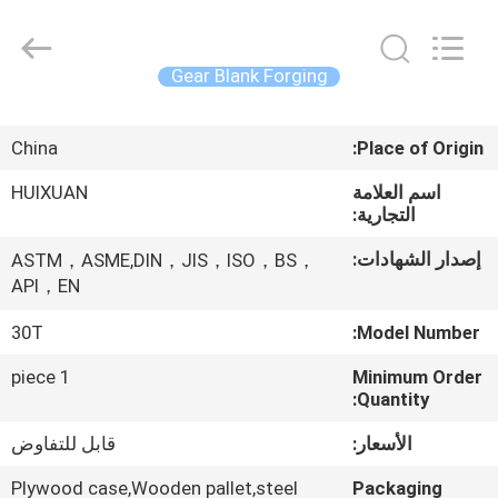
HUI
XUAN
NEW
ENERGY
EQUIPMENT
Gear Blank Forging
CO.,LTD.
All
Rights
الصفحة
Reserved.
China
Place of Origin:
الرئيسية
اسم العلامة
HUIXUAN
التجارية:
منتجات
إصدار الشهادات:
ASTM，ASME,DIN，JIS，ISO，BS，
API，EN
أشرطة
فيديو
30T
Model Number:
1 piece
Minimum Order
معلومات
Quantity:
عنا
الأسعار:
قابل للتفاوض
Plywood case,Wooden pallet,steel
Packaging