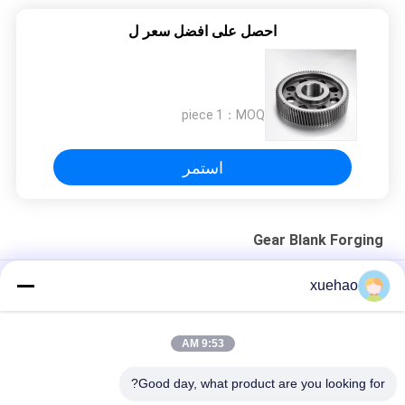
احصل على افضل سعر ل
1 piece
MOQ：
استمر
Gear Blank Forging
الحلول المخصصة للتطبيقات الصناعية والأداء الدائم
xuehao
عمود ترس ناقل الحركة مصنوع من سبائك الصلب تزوير 4000T قالب
مفتوح Hydropress
9:53 AM
20crmnmo جير فارغ تزوير لعمود التروس البحرية
Good day, what product are you looking for?