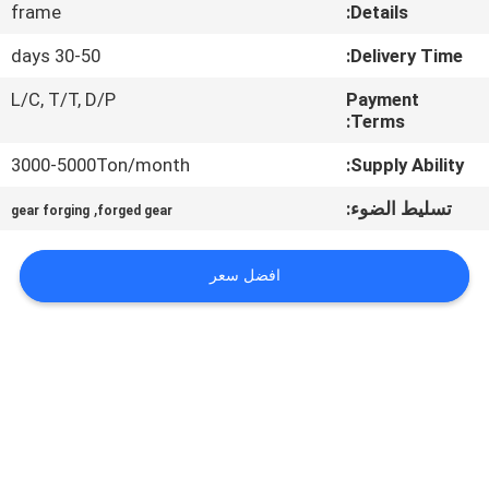
جولة
frame
Details:
في
30-50 days
Delivery Time:
المعمل
L/C, T/T, D/P
Payment
Terms:
مراقبة
3000-5000Ton/month
Supply Ability:
الجودة
تسليط الضوء:
,
gear forging
forged gear
خريطة
افضل سعر
الموقع
PRIVACY
POLICY